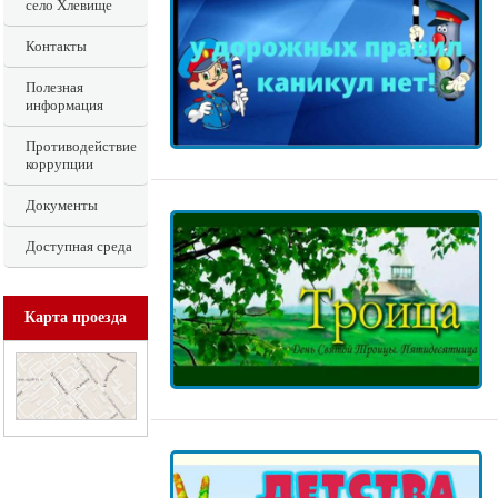
село Хлевище
Контакты
Полезная
информация
Противодействие
коррупции
Документы
Доступная среда
Карта проезда