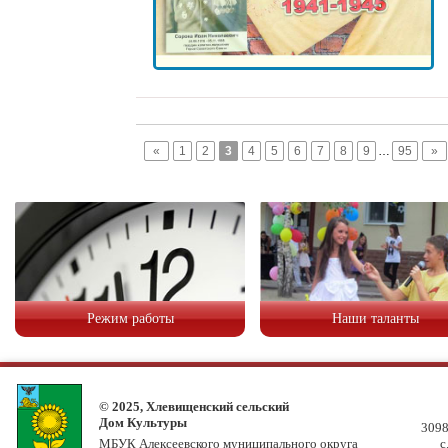
«
1
2
3
4
5
6
7
8
9
…
95
»
Режим работы
Наши таланты
© 2025, Хлевищенский сельский
Дом Культуры
3098
МБУК Алексеевского муниципального округа
с